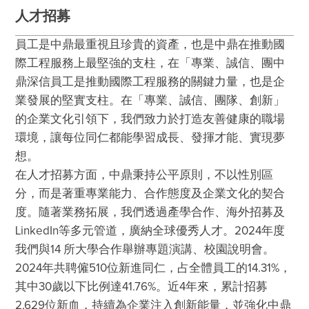
永續發展指標
勞工權益與人權
人才招募
最新消息
安全與健康工作環境
員工是中鼎最重視且珍貴的資產，也是中鼎在推動國
經營者的話
際工程服務上最堅強的支柱，在「專業、誠信、團中
肯定與榮耀
鼎深信員工是推動國際工程服務的關鍵力量，也是企
業發展的堅實支柱。在「專業、誠信、團隊、創新」
ESG影音分享
的企業文化引領下，我們致力於打造友善健康的職場
互動問答
環境，讓每位同仁都能學習成長、發揮才能、實現夢
想。

ESG問卷
在人才招募方面，中鼎秉持公平原則，不以性別區
聯絡我們
分，而是著重專業能力、合作態度及企業文化的契合
度。隨著業務拓展，我們透過產學合作、海外招募及
LinkedIn等多元管道，廣納全球優秀人才。2024年度
我們與14 所大學合作舉辦專題演講、校園說明會。 
2024年共聘僱510位新進同仁，占全體員工的14.31%，
其中30歲以下比例達41.76%。近4年來，累計招募
2,629位新血，持續為企業注入創新能量，並強化中鼎