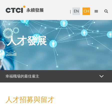
EN
CH
English
永續管理
繁體中文
人才發展
當責治理
信賴服務
永續工程
人才發展
幸福職場的最佳雇主
企業公民
人才招募與留才
報告書下載
人才招募與留才
職涯發展與訓練
獎項暨認證