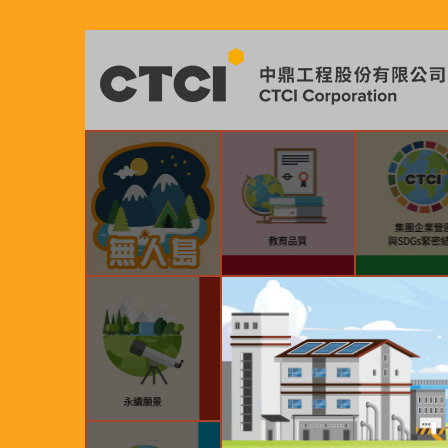
CTCI
中
鼎