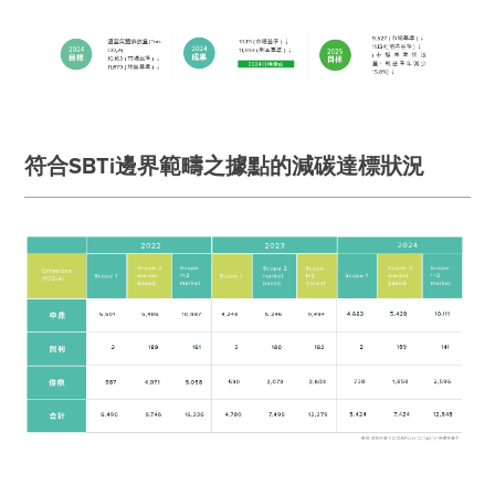
符合SBTi邊界範疇之據點的減碳達標狀況