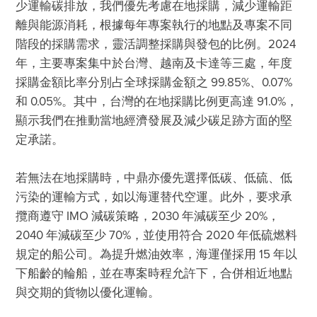
少運輸碳排放，我們優先考慮在地採購，減少運輸距
離與能源消耗，根據每年專案執行的地點及專案不同
階段的採購需求，靈活調整採購與發包的比例。2024 
年，主要專案集中於台灣、越南及卡達等三處，年度
採購金額比率分別占全球採購金額之 99.85%、0.07% 
和 0.05%。其中，台灣的在地採購比例更高達 91.0%，
顯示我們在推動當地經濟發展及減少碳足跡方面的堅
定承諾。 

若無法在地採購時，中鼎亦優先選擇低碳、低硫、低
污染的運輸方式，如以海運替代空運。此外，要求承
攬商遵守 IMO 減碳策略，2030 年減碳至少 20%，
2040 年減碳至少 70%，並使用符合 2020 年低硫燃料
規定的船公司。為提升燃油效率，海運僅採用 15 年以
下船齡的輪船，並在專案時程允許下，合併相近地點
與交期的貨物以優化運輸。