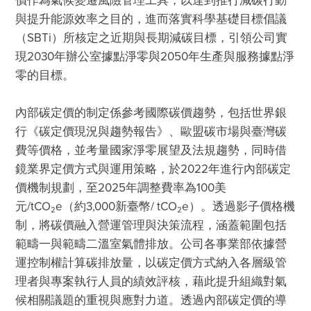
價作為氣候變遷風險管理工具，以達到推行減碳行動
與提升能源效率之目的，進而落實科學基礎目標倡議
（SBTi）所核定之近期與長期減碳目標，引領公司實
現2030年辦公室據點淨零與2050年生產與服務據點淨
零的目標。 

內部碳定價的制定係參考國際碳價趨勢，包括世界銀
行《碳定價現況與趨勢報告》、歐盟碳市場與臺灣碳
費等價格，並考量國家淨零展望及法規趨勢，同時借
鏡業界定價方式與運用策略，於2022年進行內部碳定
價機制規劃，至2025年調整費率為100美
元/tCO₂e（約3,000新臺幣/ tCO₂e）。透過影子價格機
制，將碳價融入營運管理與決策流程，涵蓋範圍包括
範疇一與範疇二溫室氣體排放。公司各事業部依據營
運控制權計算碳排放量，以碳定價方式納入各層級管
理者與專案執行人員的績效評核，藉此提升組織對氣
候相關議題的重視與應對力道。透過內部碳定價的導