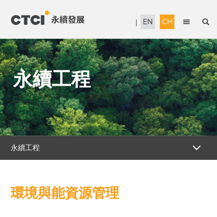
EN
CH
English
永續管理
繁體中文
永續工程
當責治理
信賴服務
永續工程
人才發展
永續工程
企業公民
友善技術應用先驅
報告書下載
環境與能資源管理
強化氣候韌性
獎項暨認證