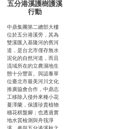
五分港溪護樹護溪
行動
中鼎集團第二總部大樓
位於五分港溪旁，其為
雙溪匯入基隆河的舊河
道，是台北市僅存無水
泥化的自然河道，而且
流域所在的立農濕地生
態十分豐富。與認養單
位臺北市最美河川文化
推廣協會合作，中鼎志
工移除入侵外來種小花
蔓澤蘭，保護珍貴植物
穗花棋盤腳；也透過實
地水質檢測與舟筏淨
溪、參與五分港溪秋之