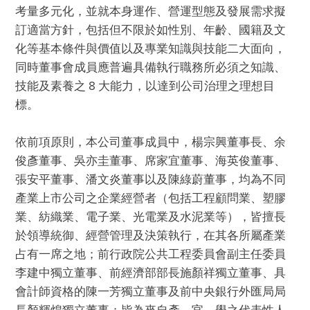
考量多元化，並就本身運作、營運型態及發展需求擬
訂適當方針，包括但不限於如性別、年齡、國籍及文
化等基本條件與價值以及專業知識與技能二大面向，
同時董事會成員應普遍具備執行職務所必須之知識、
技能及素養之 8 大能力，以達到公司治理之理想目
標。

依前項原則，本公司董事成員中，楊宗興董事⻑、余
俊彥董事、吳亦圭董事、席家宜董事、海英俊董事、
張安平董事、潘文炎董事以及陳綠蔚董事，均為不同
產業上市公司之企業經營者（包括⼯程顧問業、塑膠
業、紡織業、電⼦業、光電業及⽔泥業等），皆擅⻑
於領導統御、經營管理及決策執⾏，在其各所屬產業
占有⼀席之地；前⾏政院公共⼯程委員會副主任委員
李建中獨立董事、前經濟部部⻑施顏祥獨立董事、具
會計師資格的陳⼀芳獨立董事及前中央銀⾏外匯局局