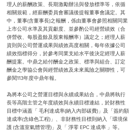
理人的薪酬政策、長期激勵辦法與發放標準等，依循
相關規範，經薪酬委員會審議後提報董事會議定。其
中，董事(含董事長)之報酬，係由董事會參照相關同業
上市公司水準及其貢獻度、並參酌公司經營績效（合
併營收、每股盈餘及股東報酬率）議定之；經理人薪
資則與公司營運成果與績效高度相關，每年依據公司
績效指標得分，於參考同業支給水平後決定經理人薪
酬提案。中鼎之給付酬金之政策、標準與組合、訂定
酬金之學協公會與經營績效及未來風險之關聯性，可
參閱113年度中鼎年報。

為將本公司之營運目標與永續成果結合，中鼎將執行
長等高階主管之年度績效與永續目標連結，於財務性
目標中涵蓋「 毛利達成率(納入內部碳費)」及「簽約額
達成率(含綠色工程)」、非財務性⽬標則納入「環境保
護 (含溫室氣體管理)」及「 淨零 EPC 達成率 」等。
