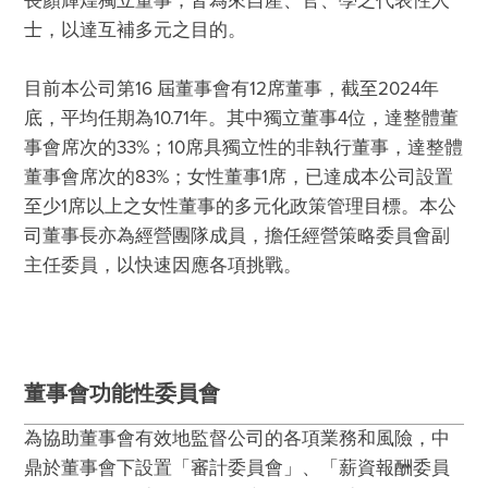
⻑顏輝煌獨立董事；皆為來⾃產、官、學之代表性⼈
⼠，以達互補多元之⽬的。

目前本公司第16 屆董事會有12席董事，截至2024年
底，平均任期為10.71年。其中獨立董事4位，達整體董
事會席次的33%；10席具獨立性的非執行董事，達整體
董事會席次的83%；女性董事1席，已達成本公司設置
至少1席以上之女性董事的多元化政策管理目標。本公
司董事長亦為經營團隊成員，擔任經營策略委員會副
主任委員，以快速因應各項挑戰。

董事會功能性委員會
為協助董事會有效地監督公司的各項業務和風險，中
鼎於董事會下設置「審計委員會」、「薪資報酬委員