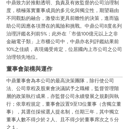
永續發展指標
中鼎致力於推動透明、負責及有效監督的公司治理制
資訊安全
度，積極落實董事成員的多元化與獨立性，期望藉由
最新消息
不同觀點的融合，激發出更具前瞻性的決策，進而協
經營者的話
助公司因應各項潛在的風險和挑戰。中鼎公司8度名列
治理評鑑名列前5%；此外在「市值100億元以上之非
肯定與榮耀
金融電子類」上市櫃公司中，中鼎亦名列評鑑結果前
ESG影音分享
10%之佳績，表現備受肯定，位居國內上市公司之公司
互動問答
治理領先地位。
ESG問卷
董事會架構與運作
聯絡我們
中鼎董事會為本公司的最高決策團隊，除行使公司
法、公司章程及股東會決議賦予之職權，監督管理階
層的政策執行成果，亦監督公司永續發展之規劃與執
行；依章程規定，董事會設置9至13位董事（含獨立董
事），其選任採候選人提名制，任期三年，其中獨立
董事人數不得少於２人、且不得少於董事席次之５分
之１。
