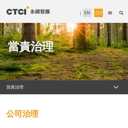
EN
CH
English
永續管理
繁體中文
當責治理
當責治理
信賴服務
永續工程
人才發展
當責治理
企業公民
公司治理
報告書下載
公司治理
風險管理
獎項暨認證