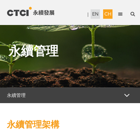
EN
CH
English
永續管理
繁體中文
永續管理
當責治理
信賴服務
永續工程
人才發展
永續管理
企業公民
政策與組織
報告書下載
永續管理架構
永續管理架構
獎項暨認證