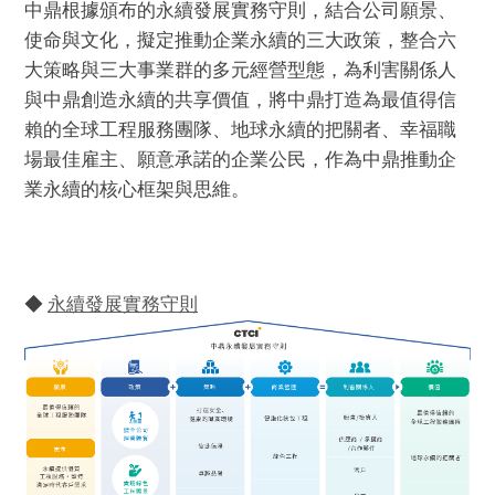
永續發展指標
中鼎根據頒布的永續發展實務守則，結合公司願景、
永續價值管理
使命與文化，擬定推動企業永續的三大政策，整合六
最新消息
中鼎SDGs行動
大策略與三大事業群的多元經營型態，為利害關係人
經營者的話
與中鼎創造永續的共享價值，將中鼎打造為最值得信
中鼎2030 長期永續目標
賴的全球工程服務團隊、地球永續的把關者、幸福職
肯定與榮耀
場最佳雇主、願意承諾的企業公民，作為中鼎推動企
ESG影音分享
重大性與利害關係人溝通
業永續的核心框架與思維。

互動問答
肯定與榮耀
ESG問卷
聯絡我們
◆ 
永續發展實務守則