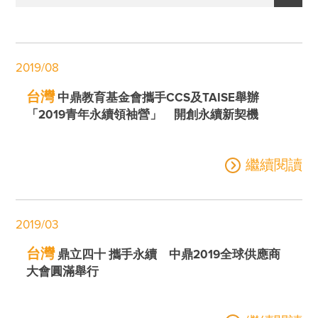
永續發展指標
2026
最新消息
2025
經營者的話
2019/08
2024
肯定與榮耀
台灣
中鼎教育基金會攜手CCS及TAISE舉辦
2023
ESG影音分享
「2019青年永續領袖營」 開創永續新契機
2022
互動問答
2021
繼續閱讀
ESG問卷
2020
聯絡我們
2019
2019/03
台灣
鼎立四十 攜手永續 中鼎2019全球供應商
大會圓滿舉行