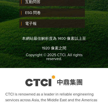
互動問答
ESG 問卷
電子報
本網站最佳解析度為 1400 像素以上至
1920 像素之間
Copyright © 2025 CTCI. All rights
reserved.
CTCI is renowned as a leader in reliable engineering
services across Asia, the Middle East and the Americas