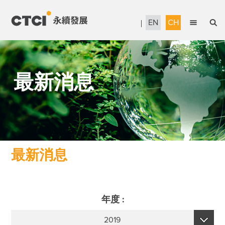
EN
CH
English
永續管理
繁體中文
最新消息
當責治理
信賴服務
永續工程
人才發展
最新消息
企業公民
報告書下載
年度 :
獎項暨認證
2019