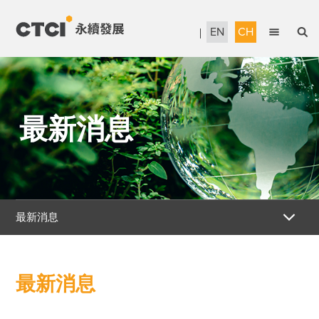
EN
CH
English
永續管理
繁體中文
最新消息
當責治理
信賴服務
永續工程
人才發展
最新消息
企業公民
報告書下載
最新消息
獎項暨認證