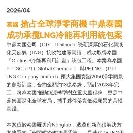
永續發展指標
2026/04
最新消息
搶占全球淨零商機 中鼎泰國
經營者的話
泰國
成功承攬LNG冷能再利用統包案
肯定與榮耀
中鼎泰國公司（CTCI Thailand）憑藉深厚的石化與液
ESG影音分享
化天然氣（LNG）接收站建廠實績，成功取得泰國
互動問答
「Olefins 3冷能再利用計畫」統包工程。本案為泰國
PTTGC（PTT Global Chemical） 與PE LNG （PTT 
ESG問卷
LNG Company Limited）兩大集團實踐2050淨零願景
聯絡我們
的創新計畫，合約金額約18億泰銖，預計2028年完
工，將為泰國推動能源轉型樹立重大里程碑，更是中
鼎集團深化全球布局，攜手夥伴落實低碳願景的具體
本案位於泰國羅勇府Nongfab，透過創新永續解決方