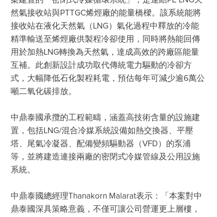
案建置的「密閉式冷媒循環系統」，是連結PE LNG天
然氣接收站與PTTGC烯烴廠的能量橋樑。該系統能將
接收站在液化天然氣（LNG）氣化過程中釋放的冷能
精準輸送至烯烴廠供製程冷卻使用，同時將熱能回傳
用於加熱LNG轉換為天然氣，達成高效的跨廠區能量
互補。此創新設計成功取代傳統電力驅動的冷卻方
式，大幅降低石化製程耗電，預估每年可減少逾6萬公
中鼎泰國承攬的工程範疇，涵蓋高技術含量的設施建
置，包括LNG/混合冷媒系統設備如熱交換器、平壓
塔、尾氣冷凝器、配備變頻驅動器（VFD）的泵浦
等，並將建造連接兩廠的密閉式冷媒管線及公用設施
中鼎泰國總經理Thanakorn Malarat表示：「本案對中
鼎泰國深具策略意義，不僅可讓公司營運更上層樓，