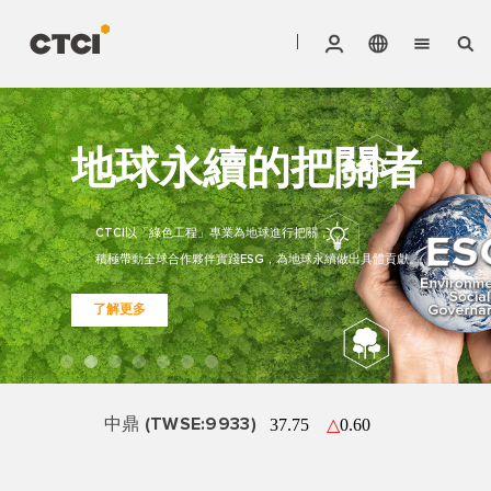
English
廠商付款查詢系統
CTCI成功打造全球最
CTCI協助改善全球
CTCI協助台塑穩定
CTCI以綠色工程助
CTCI成功打造泰國最
業務領域
繁體中文
集團股務
地球永續的把關者
大陸上模組化建廠工
發現信賴
服務內容
鼎學網
大液化天然氣接收站
暖化問題
原料供應
力科技發展
程
CTCI以「綠色工程」專業為地球進行把關，
產品項目
CTCI致力提供全球最值得信賴的工程服務
積極帶動全球合作夥伴實踐ESG，為地球永續做出具體貢獻。
NongFab LNG接收站統包工程
美國紐澤西太陽光電電廠開發營運案
FPC 1.4萬噸低溫乙烯儲槽EPC統包工程
打造Vantage Data Centers 在台首座資料中心
請跟著我們一起，發現信賴、創造信賴！
GCGV 110萬噸乙二醇專案
了解更多
關於CTCI
了解更多
永續發展
投資人專區
中鼎 (TWSE:9933)
人力資源