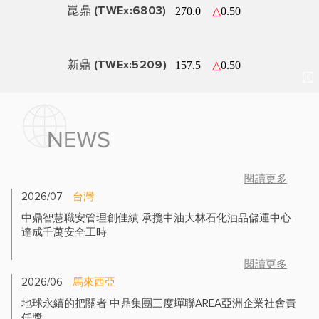
供應商與協力廠商
崑鼎 (TWEx:6803)
媒體中心
登錄區
新鼎 (TWEx:5209)
訂閱電子報
聯絡我們
閱讀更多
2026/07
台灣
中鼎智慧職安管理創佳績 承攬中油大林石化油品儲運中心
達成千萬安全工時
閱讀更多
2026/06
馬來西亞
地球永續的把關者 中鼎集團三度蟬聯AREA亞洲企業社會責
任獎