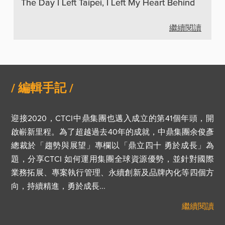
The Day I Left Taipei, I Left My Heart Behind
繼續閱讀
/ 編輯手記 /
迎接2020，CTCI中鼎集團也邁入成立的第41個年頭，開
啟嶄新里程。為了超越過去40年的成就，中鼎集團余俊彥
總裁於「趨勢與展望」專欄以「鼎立四十 勇於成長」為
題，分享CTCI 如何運用集團全球資源優勢，並針對國際
業務拓展、專案執行管理、永續創新及品牌內化等四個方
向，持續精進，勇於成長
...
繼續閱讀