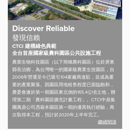
Discover Reliable
發現信賴
CTCI 建構綠色典範
全台首座國家級農科園區公共設施工程
農業生物科技園區（以下簡稱農科園區）位於屏東
縣長治鄉，為台灣唯一的國家級農業生技園區，自
2006年營運至今已吸引104家廠商進駐，並成為重
要的產業聚落。因園區用地租售程度已面臨飽和，
農委會遂於第一期園區東北側的165.4公頃土地，辦
理第二期「農科園區擴充計畫工程」。CTCI中鼎集
團萬鼎公司憑藉本園區第一期的優異執行經驗，再
次取得本工程，預計於2020年上半年完工。
繼續閱讀