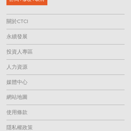
2020
482
6.CTCI地球村
2019
481
關於CTCI
2018
480
2017
479
永續發展
478
投資人專區
477
人力資源
476
媒體中心
475
474
網站地圖
473
使用條款
472
隱私權政策
471