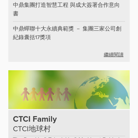
中鼎集團打造智慧工程 與成大簽署合作意向
書
中鼎蟬聯十大永續典範獎 － 集團三家公司創
紀錄囊括17獎項
繼續閱讀
CTCI Family
CTCI地球村