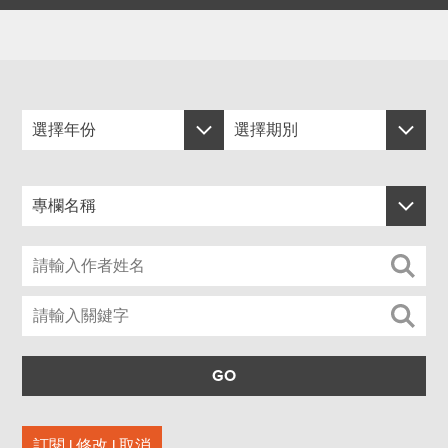
選擇年份
選擇期別
選擇年份
選擇期別
專欄名稱
2026
488
專欄名稱
2025
487
1.發現信賴
2024
486
2.趨勢與展望
2023
485
3.技術分享
2022
484
GO
4.集團動態
2021
483
5.永續未來
訂閱 | 修改 | 取消